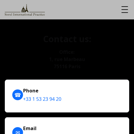
Contact us:
Office:
1, rue Marbeau
75116 Paris
Phone
☎
+33 1 53 23 94 20
Email
✉